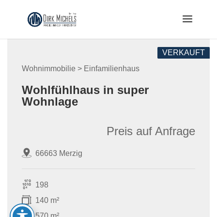
Skip
to
content
VERKAUFT
Wohnimmobilie > Einfamilienhaus
Wohlfühlhaus in super
Wohnlage
Preis auf Anfrage
66663 Merzig
198
140 m²
570 m²