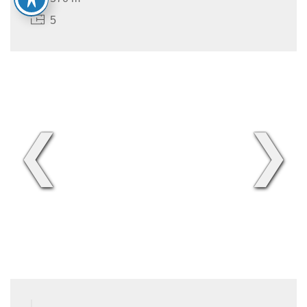
5
❮
❯