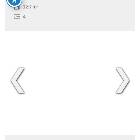
120 m²
4
❮
❯