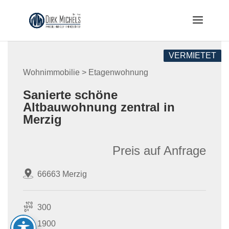
Skip
to
content
VERMIETET
Wohnimmobilie > Etagenwohnung
Sanierte schöne
Altbauwohnung zentral in
Merzig
Preis auf Anfrage
66663 Merzig
300
1900