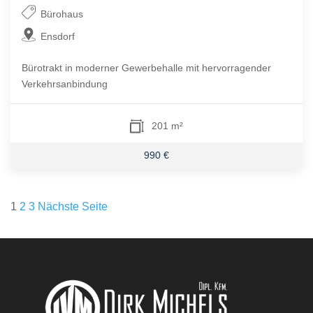
Bürohaus
Ensdorf
Bürotrakt in moderner Gewerbehalle mit hervorragender
Verkehrsanbindung
201 m²
990 €
Seitennummerierung
1
2
3
Nächste Seite
der
Beiträge