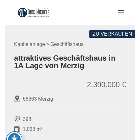
Skip
to
content
ZU VERKAUFEN
Kapitalanlage > Geschäftshaus
attraktives Geschäftshaus in
1A Lage von Merzig
2.390.000 €
66663 Merzig
398
1.038 m²