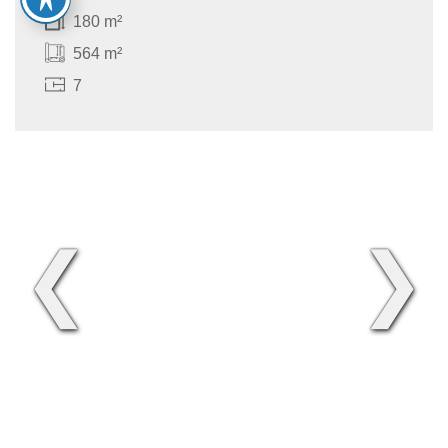
180 m²
564 m²
7
❮
❯