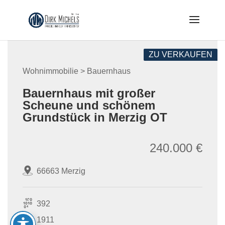
Skip
to
content
ZU VERKAUFEN
Wohnimmobilie > Bauernhaus
Bauernhaus mit großer
Scheune und schönem
Grundstück in Merzig OT
240.000 €
66663 Merzig
392
1911