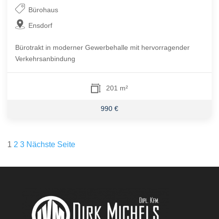
Bürohaus
Ensdorf
Bürotrakt in moderner Gewerbehalle mit hervorragender
Verkehrsanbindung
201 m²
990 €
Seitennummerierung
1
2
3
Nächste Seite
der
Beiträge